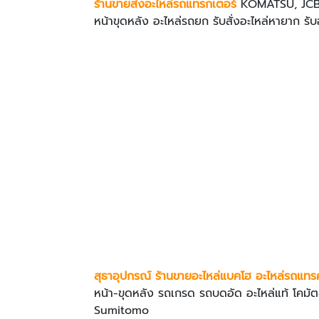
ร้านขายส่งอะไหล่รถแทรกเตอร์
KOMATSU, JCB
หน้าขุดหลัง อะไหล่รถยก รับสั่งอะไหล่หายาก ร
สุธาอุปกรณ์
ร้านขายอะไหล่แบคโฮ อะไหล่รถแทร
หน้า-ขุดหลัง รถเกรด รถบดอัด อะไหล่แท้ โคมั
Sumitomo