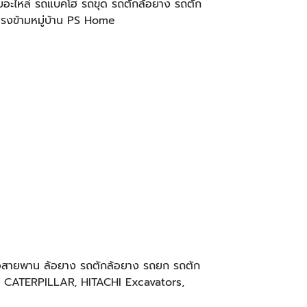
ยอะไหล่ รถแบคโฮ รถขุด รถตักล้อยาง รถตัก
่ตรงข้ามหมู่บ้าน PS Home
ล้อสายพาน ล้อยาง รถตักล้อยาง รถยก รถตัก
JCB, CATERPILLAR, HITACHI Excavators,