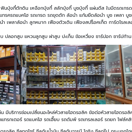
ฟันบุ้งกี๋ตักดิน เหงือกบุ้งกี๋ สลักบุ้งกี๋ บูชบุ้งกี๋ แผ่นดีส ใบมีดรถ
่แทรครถแบคโฮ รถเกรด รถขุดตัก ล้อนำ แก้มยึดล้อนำ บูช เพลา บู
ร์ ล้อนำ เพลาล้อนำ ลูกหมาก เฟืองตัวเดิน เฟืองสปร็อคเก็ต การ์ดโรล
บ ปลอกสูบ แหวนลูกสูบ ฝาสูบ ปะเก็น ข้อเหวี่ยง ชาร์ปอก ชาร์ปก้าน 
่น
มีบริการซ่อมเปลี่ยนอะไหล่หัวสายไฮดรอลิค ข้อต่อหัวสายไฮดรอ
รถแทรกเตอร์ รถแบคโฮ รถเฮี๊ยบ รถดัมพ์ รถเทรลเลอร์ รถยก โฟล์คล
รอลิค ซีลทุกไซร์ ซีลกันน้ำมัน ซีลกันจารบี โอริง ซีลกรุ๊ป กระบ