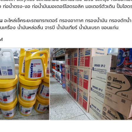
 ท่อน้ำตรง-งอ ท่อน้ำมันมอเตอร์ไฮดรอลิค มอเตอร์ตัวเดิน ปั้มไฮดรอลิ
่น
อะไหล่เช็คระยะรถแทรกเตอร์ กรองอากาศ กรองน้ำมัน กรองดักน้ำ 
ครื่อง น้ำมันหล่อลื่น จารบี น้ำมันเกียร์ น้ำมันเบรก ขอนแก่น
CM