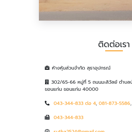
ติดต่อเรา
อะไหล่แทรคเตอร์ แม็คโคร
ห้างหุ้นส่วนจำกัด สุธาอุปกรณ์
ขอนแก่น
302/65-66 หมู่ที่ 5 ถนนมะลิวัลย์ ตำบล
ขอนแก่น ขอนแก่น 40000
043-344-833 ต่อ 4
,
081-873-5586
043-344-833
sutha2524@gmail.com