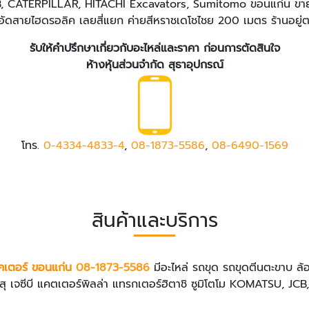
, CATERPILLAR, HITACHI Excavators, Sumitomo
ขอนแก่น ขา
ับอัดสายไฮดรอลิค เลยสี่แยก ค่ายสีหราชเดโชไชย 200 เมตร ร้านอยู
รับให้คำปรึกษาเกี่ยวกับอะไหล่และราคา ก่อนการตัดสินใจ
ห้างหุ้นส่วนจำกัด สุธาอุปกรณ์
โทร.
0-4334-4833-4
,
08-1873-5586
,
08-6490-1569
สินค้าและบริการ
คเตอร์ ขอนแก่น
08-1873-5586
มีอะไหล่ รถขุด รถขุดตีนตะขาบ 
ตสุ เจซีบี แคตเตอร์พิลล่า แทรกเตอร์ฮิตาชิ ซูมิโตโม KOMATSU, 