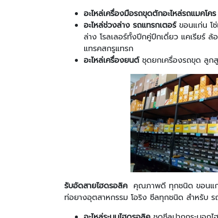
อะไหล่เครื่องมือรถขุดตักอะไหล่รถแมคโค
ร
อะไหล่ช่วงล่าง รถแทรกเตอร์
ขอนแก่น โซ
ล่าง โรลเลอร์ทั้งปีกคู่ปีกเดี่ยว แคเรีย
แทรคสกรูแทรก
อะไหล่เครื่องยนต์
ชุดยกเครื่องรถขุด ลูกสู
รับอัดสายไฮดรอลิค
คุณภาพดี ทุกชนิด ขอนแก
ท่อยางอุตสาหกรรม โอริง ซีลทุกชนิด สำหรับ 
อะไหล่ระบบไฮดรอลิค
ชุดซีลปากกระบอกไฮด