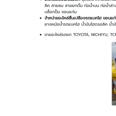
ลิค สายลม สายยกดั้ม ท่อน้ำบน ท่อน้ำล่าง
บล็อกปั้ม ขอนแก่น
จำหน่ายอะไหล่สิ้นเปลืองรถแบคโฮ ขอนแก
ยางหม้อน้ำรถแบคโฮ น้ำมันไฮดรอลิค น้ำมันเ
ขายอะไหล่รถยก TOYOTA, NICHIYU, T