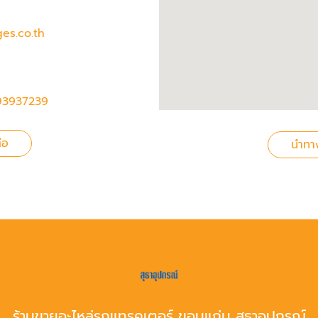
es.co.th
93937239
่อ
นำทา
ร้านขายอะไหล่รถแทรคเตอร์ ขอนแก่น สุธาอุปกรณ์